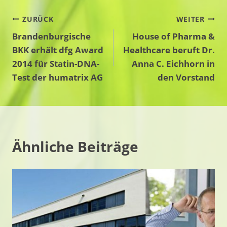
Beitragsnavigation
ZURÜCK
WEITER
Brandenburgische
House of Pharma &
BKK erhält dfg Award
Healthcare beruft Dr.
2014 für Statin-DNA-
Anna C. Eichhorn in
Test der humatrix AG
den Vorstand
Ähnliche Beiträge